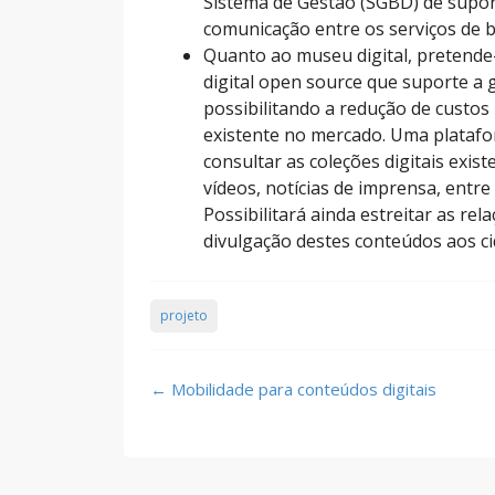
Sistema de Gestão (SGBD) de suport
comunicação entre os serviços de bi
Quanto ao museu digital, pretende
digital open source que suporte a 
possibilitando a redução de custos
existente no mercado. Uma platafor
consultar as coleções digitais exi
vídeos, notícias de imprensa, entre
Possibilitará ainda estreitar as r
divulgação destes conteúdos aos c
projeto
Post
←
Mobilidade para conteúdos digitais
navigation