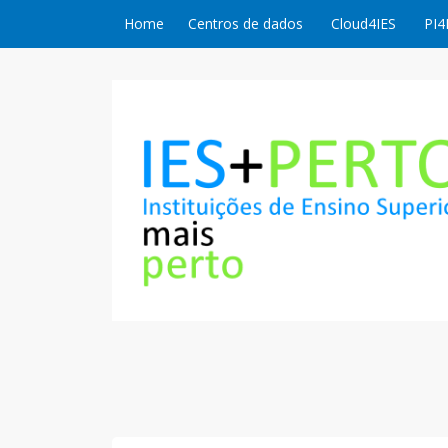
Skip to content
Home
Centros de dados
Cloud4IES
PI4