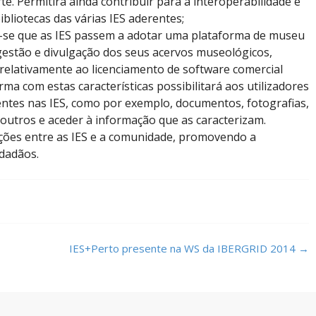
e. Permitirá ainda contribuir para a interoperabilidade e
bliotecas das várias IES aderentes;
-se que as IES passem a adotar uma plataforma de museu
gestão e divulgação dos seus acervos museológicos,
 relativamente ao licenciamento de software comercial
ma com estas características possibilitará aos utilizadores
stentes nas IES, como por exemplo, documentos, fotografias,
 outros e aceder à informação que as caracterizam.
elações entre as IES e a comunidade, promovendo a
idadãos.
IES+Perto presente na WS da IBERGRID 2014
→