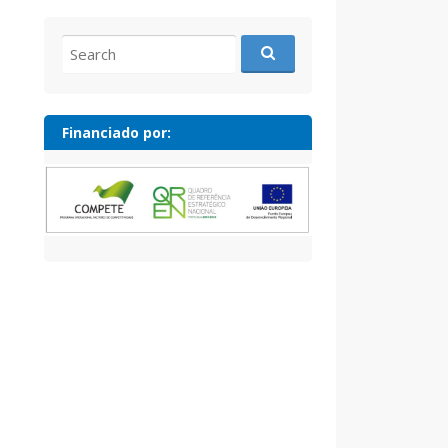
Search
for:
Financiado por: